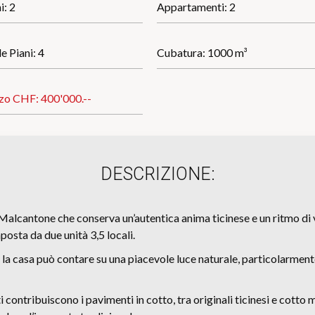
i: 2
Appartamenti: 2
e Piani: 4
Cubatura: 1000 m³
zo CHF:
400'000.--
DESCRIZIONE:
Malcantone che conserva un’autentica anima ticinese e un ritmo di 
posta da due unità 3,5 locali.
, la casa può contare su una piacevole luce naturale, particolarmente
i contribuiscono i pavimenti in cotto, tra originali ticinesi e cot