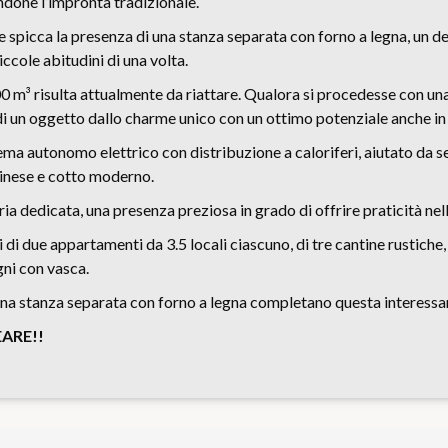
ndone l’impronta tradizionale.
e spicca la presenza di una stanza separata con forno a legna, un d
piccole abitudini di una volta.
000 m³ risulta attualmente da riattare. Qualora si procedesse con una
i un oggetto dallo charme unico con un ottimo potenziale anche in v
ema autonomo elettrico con distribuzione a caloriferi, aiutato da ser
cinese e cotto moderno.
ria dedicata, una presenza preziosa in grado di offrire praticità nel
di due appartamenti da 3.5 locali ciascuno, di tre cantine rustiche, 
gni con vasca.
 una stanza separata con forno a legna completano questa interessa
ARE!!