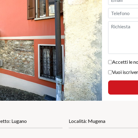
Accetti le n
Vuoi iscriver
retto: Lugano
Località: Mugena