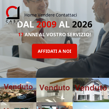
Home
Vendere
Contattaci
DAL
2009
AL
2026
17
ANNI AL VOSTRO SERVIZIO!
AFFIDATI A NOI