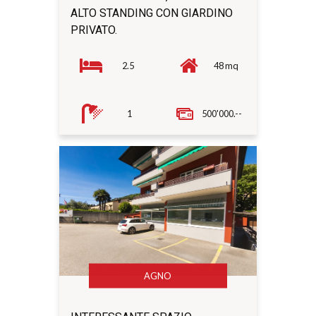
ALTO STANDING CON GIARDINO
PRIVATO.
2.5
48 mq
1
500'000.--
AGNO