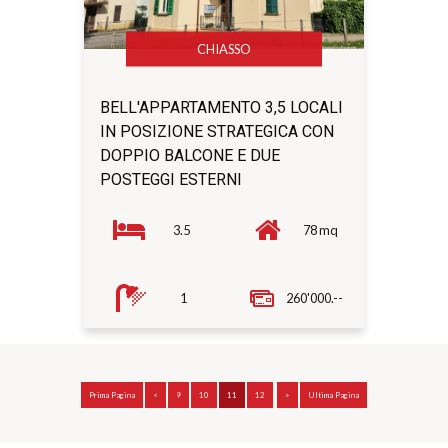
CHIASSO
BELL'APPARTAMENTO 3,5 LOCALI
IN POSIZIONE STRATEGICA CON
DOPPIO BALCONE E DUE
POSTEGGI ESTERNI
3.5
78 mq
1
260'000.--
Prima Pagina
<
9
10
11
12
>
Ultima Pagina